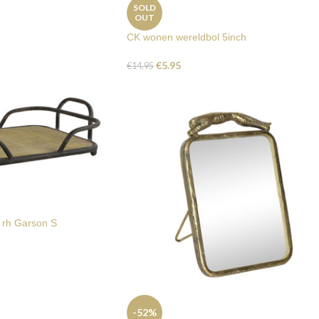
SOLD
OUT
CK wonen wereldbol 5inch
€
5.95
€
14.95
d rh Garson S
-52%