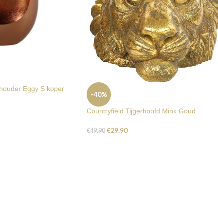
hthouder Eggy S koper
-40%
Countryfield Tijgerhoofd Mink Goud
€
29.90
€
49.90