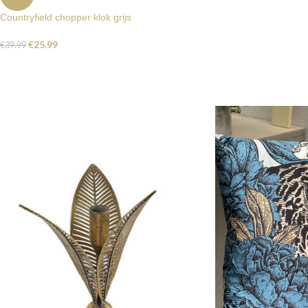
Countryfield chopper klok grijs
€
25.99
€
39.99