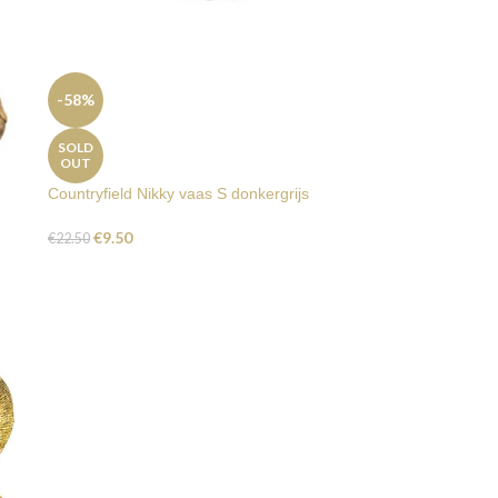
-58%
SOLD
OUT
Countryfield Nikky vaas S donkergrijs
€
9.50
€
22.50