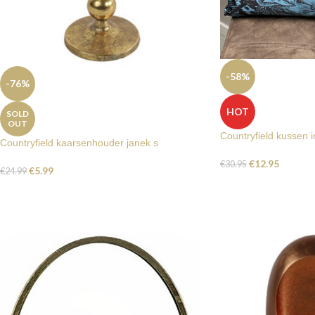
-58%
-76%
HOT
SOLD
OUT
Countryfield kussen i
Countryfield kaarsenhouder janek s
€
12.95
€
30.95
€
5.99
€
24.99