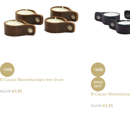
-54%
-54%
B-Cause Waxinebandjes leer bruin
SOLD
OUT
€
5.95
€
12.95
B-Cause Waxinebandj
€
5.95
€
12.95