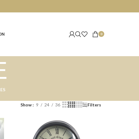
ON
0
E
ES
Show
9
24
36
Filters