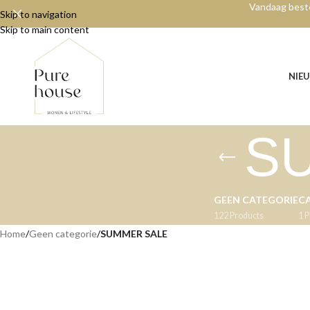
Vandaag beste
Skip to navigation
Skip to main content
NIE
S
GEEN CATEGORIE
C
122 Products
1 
Home
/
Geen categorie
/
SUMMER SALE