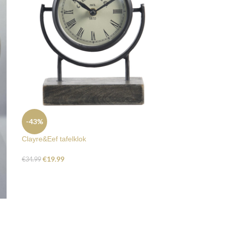
-43%
Clayre&Eef tafelklok
€
19.99
€
34.99