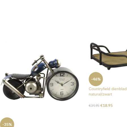
-46%
Countryfield dienbla
natural/zwart
€
18.95
€
34.95
-35%