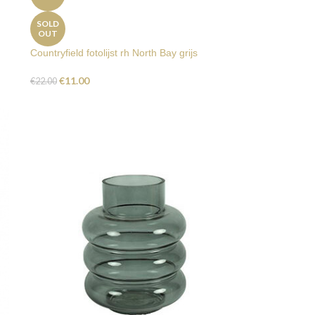
SOLD
OUT
Countryfield fotolijst rh North Bay grijs
€
11.00
€
22.00