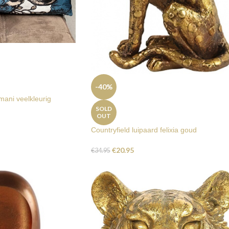
-40%
mani veelkleurig
SOLD
OUT
Countryfield luipaard felixia goud
€
20.95
€
34.95