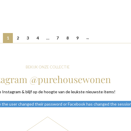
1
2
3
4
…
7
8
9
→
BEKIJK ONZE COLLECTIE
tagram @purehousewonen
p Instagram & blijf op de hoogte van de leukste nieuwste items!
e the user changed their password or Facebook has changed the session 