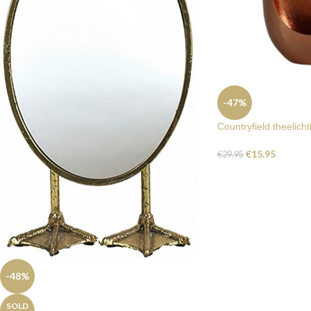
-47%
Countryfield theelic
€
15.95
€
29.95
-48%
SOLD