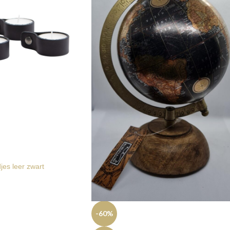
es leer zwart
-60%