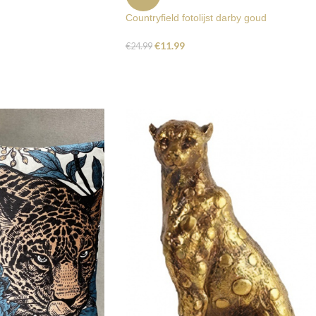
Countryfield fotolijst darby goud
€
11.99
€
24.99