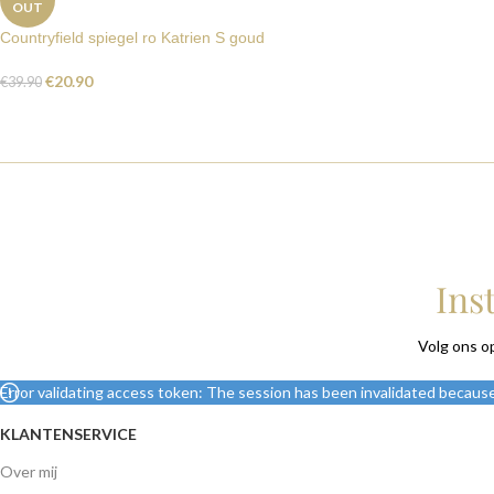
OUT
Countryfield spiegel ro Katrien S goud
€
20.90
€
39.90
Ins
Volg ons o
Error validating access token: The session has been invalidated becaus
KLANTENSERVICE
Over mij