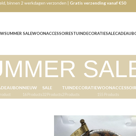
ld, binnen 2 werkdagen verzonden |
Gratis verzending vanaf €50
UW
SUMMER SALE
WOONACCESSOIRES
TUINDECORATIE
SALE
CADEAUB
UMMER SAL
ADEAUBON
NIEUW
SALE
TUINDECORATIE
WOONACCESSOIR
Product
16 Products
32 Products
2 Products
155 Products