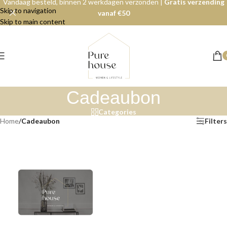
Vandaag besteld, binnen 2 werkdagen verzonden |
Gratis verzending
Skip to navigation
vanaf €50
Skip to main content
Cadeaubon
Categories
Home
/
Cadeaubon
Filters