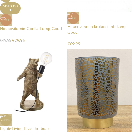
SOLD OU
T
HOT
HOT
Housevitamin krokodil tafellamp –
Housevitamin Gorilla Lamp Goud
Goud
€
29.95
€
49.95
€
69.99
-43%
Light&Living Elvis the bear