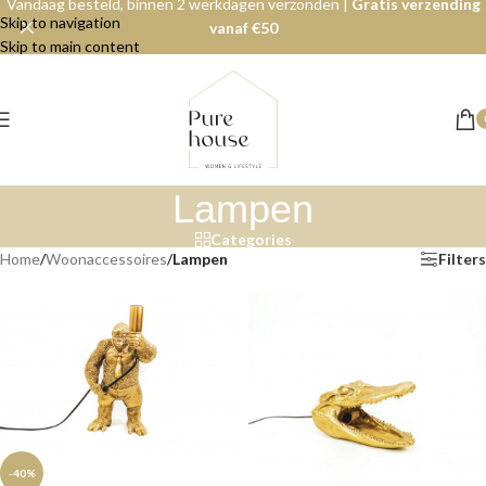
Vandaag besteld, binnen 2 werkdagen verzonden |
Gratis verzending
Skip to navigation
vanaf €50
Skip to main content
Lampen
Categories
Home
/
Woonaccessoires
/
Lampen
Filters
-40%