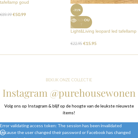
tafellamp goud
-31%
€
50.99
€
89.99
SOLD OU
T
Light&Living leopard led tafellamp
€
15.95
€
22.95
BEKIJK ONZE COLLECTIE
Instagram @purehousewonen
Volg ons op Instagram & blijf op de hoogte van de leukste nieuwste
items!
Error validating access token: The session has been invalidated
because the user changed their password or Facebook has changed