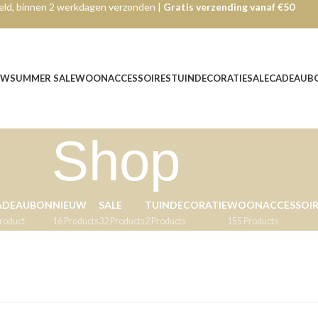
ld, binnen 2 werkdagen verzonden |
Gratis verzending vanaf €50
UW
SUMMER SALE
WOONACCESSOIRES
TUINDECORATIE
SALE
CADEAUB
Shop
ADEAUBON
NIEUW
SALE
TUINDECORATIE
WOONACCESSOIR
Product
16 Products
32 Products
2 Products
155 Products