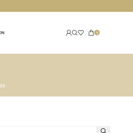
ON
0
ES