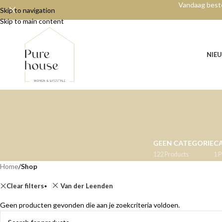
Vandaag beste
Skip to navigation
Skip to main content
NIE
GEEN CATEGORIE
C
122 Products
1 
Home
/
Shop
Clear filters
Van der Leenden
Geen producten gevonden die aan je zoekcriteria voldoen.