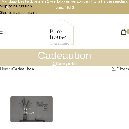
Vandaag besteld, binnen 2 werkdagen verzonden |
Gratis verzending
Skip to navigation
vanaf €50
Skip to main content
Cadeaubon
Categories
Home
/
Cadeaubon
Filters