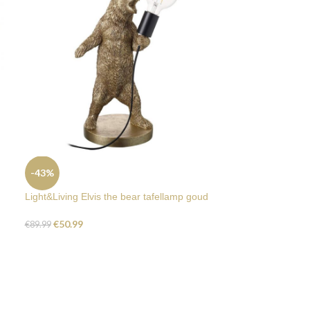
-43%
Light&Living Elvis the bear tafellamp goud
€
50.99
€
89.99
-57%
Light&Living kan