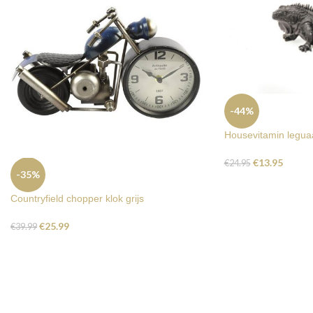
-44%
Housevitamin legua
€
13.95
€
24.95
-35%
Countryfield chopper klok grijs
€
25.99
€
39.99