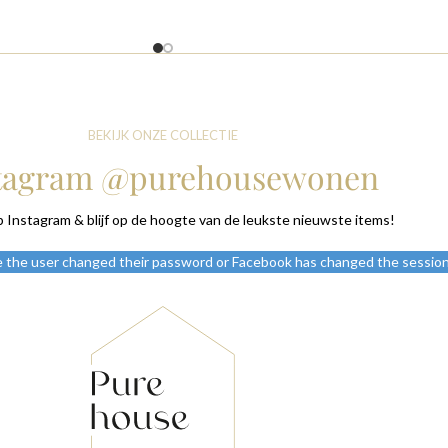
BEKIJK ONZE COLLECTIE
tagram @purehousewonen
p Instagram & blijf op de hoogte van de leukste nieuwste items!
e the user changed their password or Facebook has changed the session 