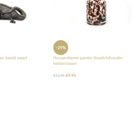
-29%
an beeld zwart
Housevitamin panter theelichthouder
helder/zwart
€
9.95
€
13.95