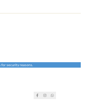
€
6.50
€
14.95
for security reasons.