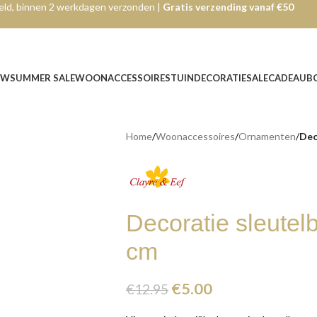
ld, binnen 2 werkdagen verzonden |
Gratis verzending vanaf €50
UW
SUMMER SALE
WOONACCESSOIRES
TUINDECORATIE
SALE
CADEAUB
Home
/
Woonaccessoires
/
Ornamenten
/
Dec
Decoratie sleutelb
cm
€
5.00
€
12.95