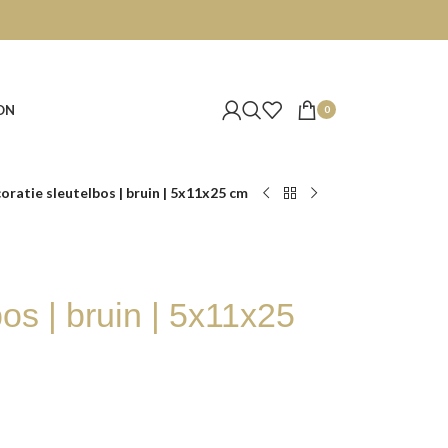
ON
0
oratie sleutelbos | bruin | 5x11x25 cm
os | bruin | 5x11x25