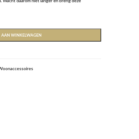
aan. Wacht daarom niet langer en breng deze
 AAN WINKELWAGEN
Woonaccessoires