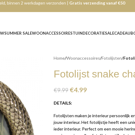
ld, binnen 2 werkdagen verzonden |
Gratis verzending vanaf €50
UW
SUMMER SALE
WOONACCESSOIRES
TUINDECORATIE
SALE
CADEAUB
Home
/
Woonaccessoires
/
Fotolijsten
/
Fotol
Fotolijst snake 
€
4.99
€
9.99
DETAILS:
Fotolijsten maken je interieur persoonlijk en
jouw interieur. Het fotolijstje heeft een un
ieder interieur. Perfect om een mooie herinn