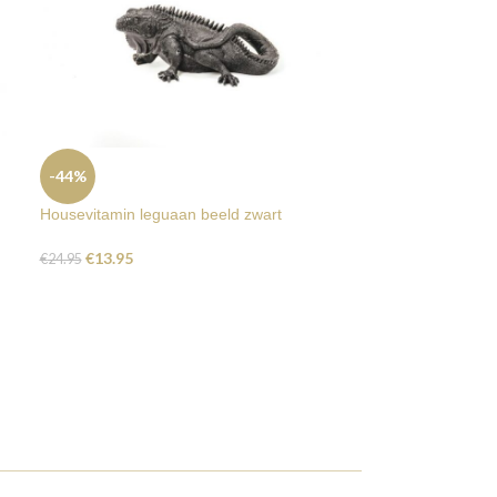
-54%
-44%
Housevitamin pa
Housevitamin leguaan beeld zwart
€
15.99
€
34.99
€
13.95
€
24.95