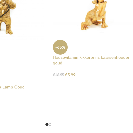
-65%
Housevitamin kikkerprins kaarsenhouder
goud
€
5.99
€
16.95
la Lamp Goud