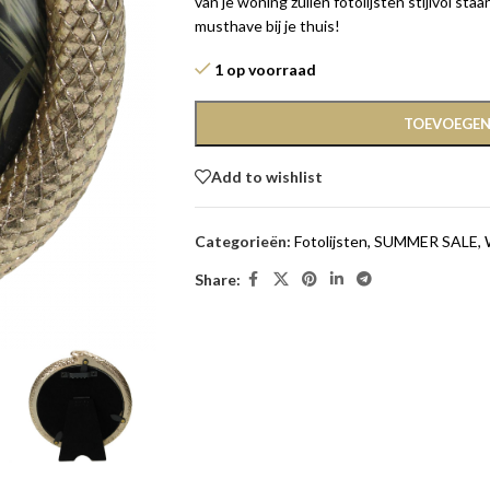
van je woning zullen fotolijsten stijlvol st
musthave bij je thuis!
1 op voorraad
TOEVOEGEN
Add to wishlist
Categorieën:
Fotolijsten
,
SUMMER SALE
,
Share: