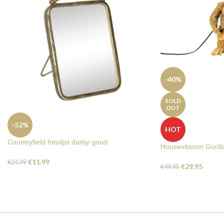
-40%
SOLD
OUT
-52%
HOT
Countryfield fotolijst darby goud
Housevitamin Goril
€
11.99
€
24.99
€
29.95
€
49.95