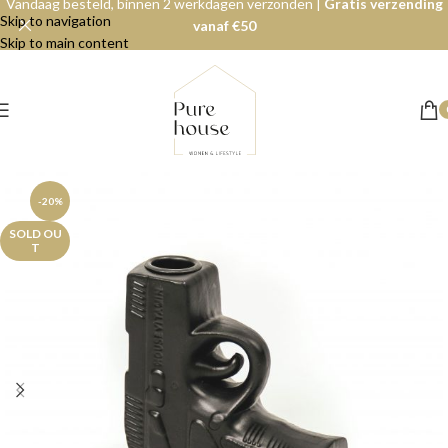
Vandaag besteld, binnen 2 werkdagen verzonden |
Gratis verzending
Skip to navigation
vanaf €50
Skip to main content
-20%
SOLD OU
T