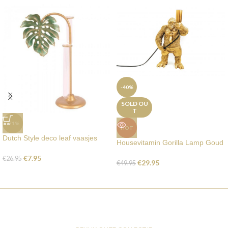
-40%
SOLD OU
T
-71%
HOT
Dutch Style deco leaf vaasjes
Housevitamin Gorilla Lamp Goud
€
7.95
€
26.95
€
29.95
€
49.95