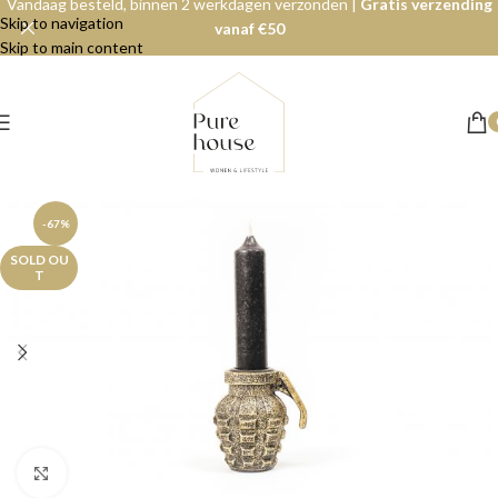
Vandaag besteld, binnen 2 werkdagen verzonden |
Gratis verzending
Skip to navigation
vanaf €50
Skip to main content
-67%
SOLD OU
T
Click to enlarge