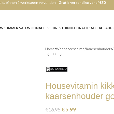
ld, binnen 2 werkdagen verzonden |
Gratis verzending vanaf €50
UW
SUMMER SALE
WOONACCESSOIRES
TUINDECORATIE
SALE
CADEAUB
Home
/
Woonaccessoires
/
Kaarsenhouders
/
Housevitamin kikk
kaarsenhouder g
€
5.99
€
16.95