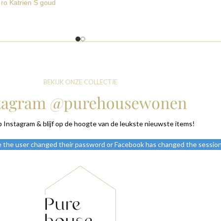
 ro Katrien S goud
BEKIJK ONZE COLLECTIE
tagram @purehousewonen
p Instagram & blijf op de hoogte van de leukste nieuwste items!
e the user changed their password or Facebook has changed the session 