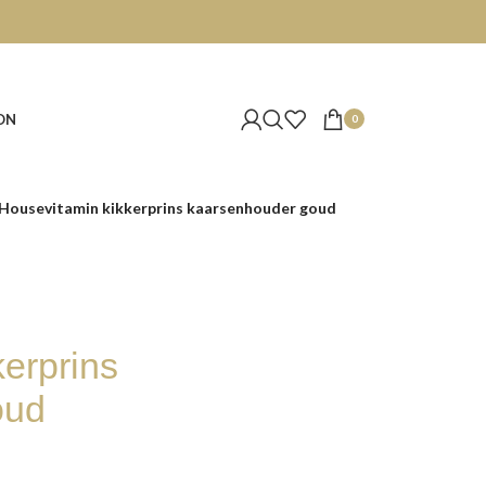
ON
0
Housevitamin kikkerprins kaarsenhouder goud
erprins
oud