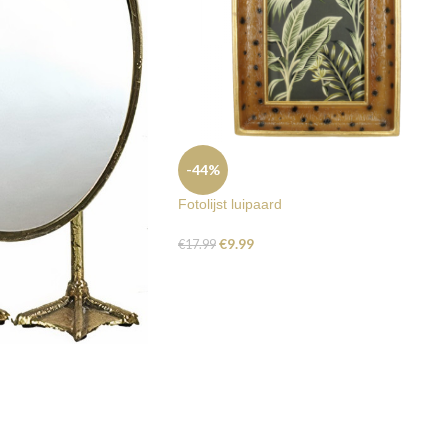
-44%
Fotolijst luipaard
€
9.99
€
17.99