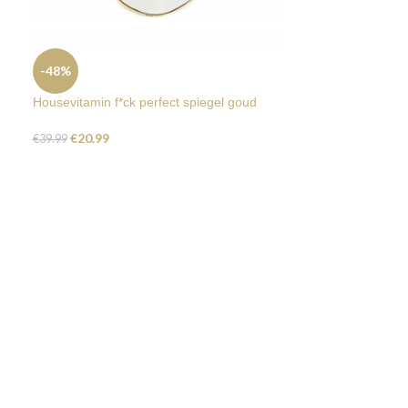
-48%
Housevitamin f*ck perfect spiegel goud
€
20.99
€
39.99
-30%
SOLD
OUT
Housevitamin f*c
€
48.99
€
69.99