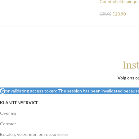
Countryfield spiegel
€
20.90
€
39.90
Ins
Volg ons o
Error validating access token: The session has been invalidated becaus
KLANTENSERVICE
Over mij
Contact
Betalen, verzenden en retourneren