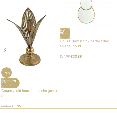
-44%
Housevitamin f*ck perfect duo
spiegel goud
€
30.99
€
54.99
-76%
SOLD OU
T
Countryfield kaarsenhouder janek
s
€
5.99
€
24.99