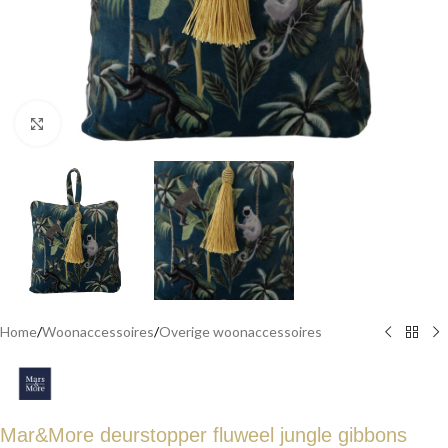
Click to enlarge
Home
/
Woonaccessoires
/
Overige woonaccessoires
Mar&More deurstopper fluweel jungle gibbons