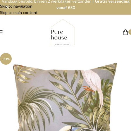
Vandaag besteld, binnen 2 werkdagen verzonden |
Gratis verzending
Skip to navigation
vanaf €50
Skip to main content
-24%