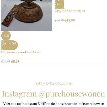
-43%
Clayre&Eef tafelklok
€
19.99
€
34.99
-60%
SOLD OU
T
CK wonen wereldbol 5inch
€
5.95
€
14.95
BEKIJK ONZE COLLECTIE
Instagram @purehousewonen
Volg ons op Instagram & blijf op de hoogte van de leukste nieuwste