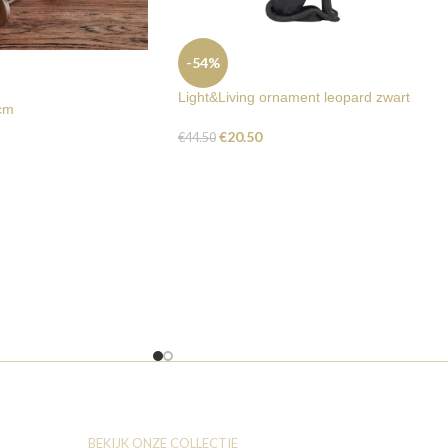
-54%
Light&Living ornament leopard zwart
6cm
€
20.50
€
44.50
BEKIJK ONZE COLLECTIE