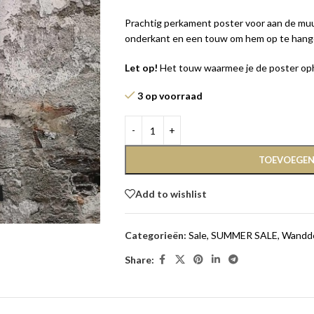
Prachtig perkament poster voor aan de muu
onderkant en een touw om hem op te hang
Let op!
Het touw waarmee je de poster oph
3 op voorraad
TOEVOEGEN
Add to wishlist
Categorieën:
Sale
,
SUMMER SALE
,
Wandde
Share: