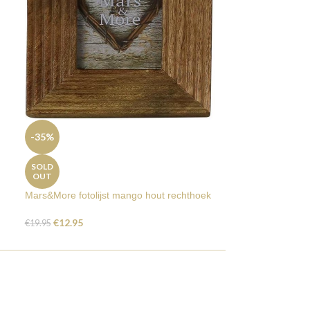
-47%
-35%
SOLD
OUT
Sierkussen crab 
SOLD
OUT
€
15.95
€
29.95
Mars&More fotolijst mango hout rechthoek
€
12.95
€
19.95