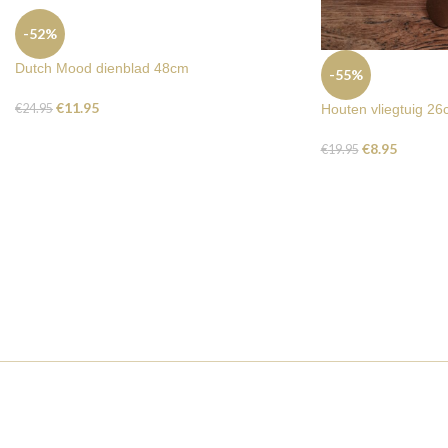
-52%
Dutch Mood dienblad 48cm
-55%
€
11.95
Houten vliegtuig 2
€
24.95
€
8.95
€
19.95