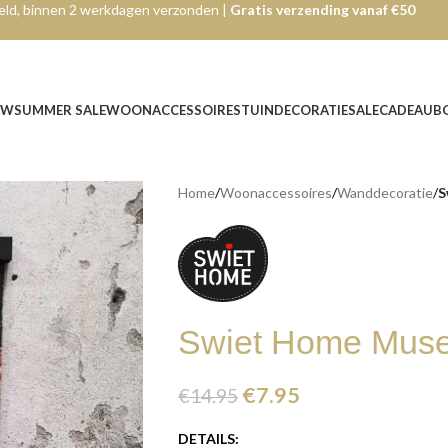
ld, binnen 2 werkdagen verzonden |
Gratis verzending vanaf €50
UW
SUMMER SALE
WOONACCESSOIRES
TUINDECORATIE
SALE
CADEAUB
Home
/
Woonaccessoires
/
Wanddecoratie
/
S
Swiet Home Muse
€
7.95
€
14.95
DETAILS: