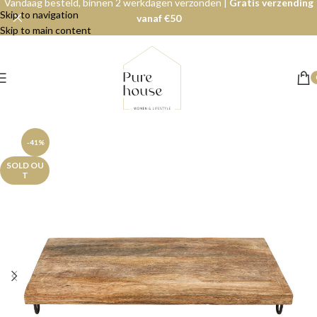
Vandaag besteld, binnen 2 werkdagen verzonden |
Gratis verzending
Skip to navigation
vanaf €50
Skip to main content
-41%
SOLD OU
T