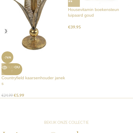
Housevitamin boekensteun
luipaard goud
€
39.95
-76%
SOLD OU
T
Countryfield kaarsenhouder janek
s
€
5.99
€
24.99
BEKIJK ONZE COLLECTIE