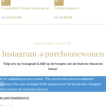
-52%
-44%
Countryfield fotolijst darby goud
Fotolijst luipaard
€
11.99
€
9.99
€
24.99
€
17.99
BEKIJK ONZE COLLECTIE
Instagram @purehousewonen
Volg ons op Instagram & blijf op de hoogte van de leukste nieuwste
items!
Error validating access token: The session has been invalidated
because the user changed their password or Facebook has changed
the session for security reasons.
KLANTENSERVICE