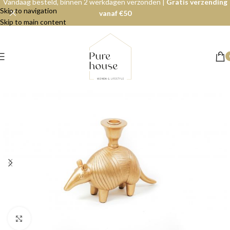
Vandaag besteld, binnen 2 werkdagen verzonden |
Gratis verzending
Skip to navigation
vanaf €50
Skip to main content
Click to enlarge