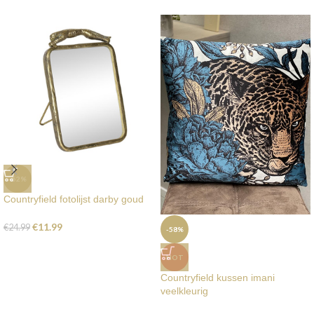
-52%
Countryfield fotolijst darby goud
€
11.99
€
24.99
-58%
HOT
Countryfield kussen imani
veelkleurig