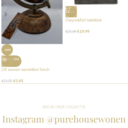
-43%
Clayre&Eef tafelklok
€
19.99
€
34.99
-60%
SOLD OU
T
CK wonen wereldbol 5inch
€
5.95
€
14.95
BEKIJK ONZE COLLECTIE
Instagram @purehousewonen