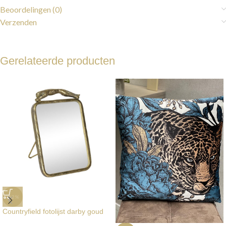
Beoordelingen (0)
Verzenden
Gerelateerde producten
-52%
Countryfield fotolijst darby goud