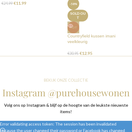
€
11.99
€
24.99
-58%
SOLD OU
T
HOT
Countryfield kussen imani
veelkleurig
€
12.95
€
30.95
BEKIJK ONZE COLLECTIE
Instagram @purehousewonen
Volg ons op Instagram & blijf op de hoogte van de leukste nieuwste
items!
Error validating access token: The session has been invalidated
because the user changed their password or Facebook has changed