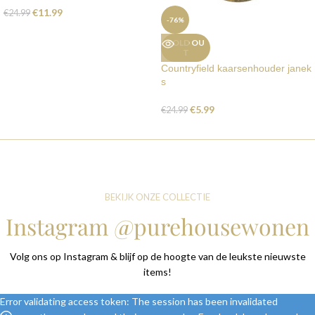
€
11.99
€
24.99
-76%
SOLD OU
T
Countryfield kaarsenhouder janek
s
€
5.99
€
24.99
BEKIJK ONZE COLLECTIE
Instagram @purehousewonen
Volg ons op Instagram & blijf op de hoogte van de leukste nieuwste
items!
Error validating access token: The session has been invalidated