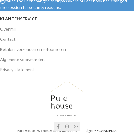
because the user changed their password or Facebook has changed
the session for security reasons.
KLANTENSERVICE
Over mij
Contact
Betalen, verzenden en retourneren
Algemene voorwaarden
Privacy statement
Pure House | Wonen & Lifestyle
2021 Webdesign:
MEGANMEDIA
.