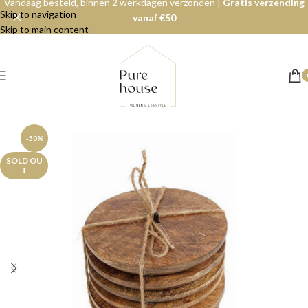
Vandaag besteld, binnen 2 werkdagen verzonden |
Gratis verzending
Skip to navigation
vanaf €50
Skip to main content
-50%
SOLD OU
T