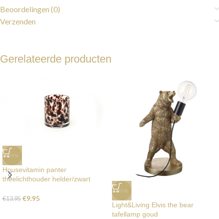
Beoordelingen (0)
Verzenden
Gerelateerde producten
-29%
Housevitamin panter
theelichthouder helder/zwart
-43%
€
9.95
€
13.95
Light&Living Elvis the bear
tafellamp goud