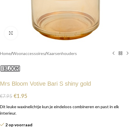
Click to enlarge
Home
/
Woonaccessoires
/
Kaarsenhouders
Mrs Bloom Votive Bari S shiny gold
€
1.95
€
7.95
Dit leuke waxinelichtje kun je eindeloos combineren en past in elk
interieur.
2 op voorraad